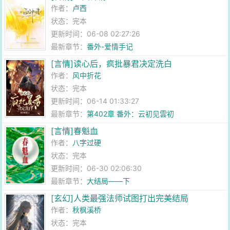
作者：
卢西
状态：完本
更新时间：06-08 02:27:26
最新章节：
番外-爱情手记
[言情]读心后，疯批暴君决定洗白
作者：
风中折花
状态：完本
更新时间：06-14 01:33:27
最新章节：
第402章 番外：云初见雲初
[言情]春魁血
作者：
八字过硬
状态：完本
更新时间：06-30 02:06:30
最新章节：
大结局——下
[玄幻]人类最强法师试图打出完美结局
作者：
秋枫溪桥
状态：完本