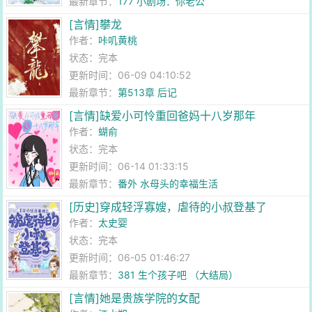
最新章节：
177 小剧场：你老公
[言情]攀龙
作者：
咔叽黄桃
状态：完本
更新时间：06-09 04:10:52
最新章节：
第513章 后记
[言情]缺爱小可怜重回爸妈十八岁那年
作者：
蝴俞
状态：完本
更新时间：06-14 01:33:15
最新章节：
番外 水母头的幸福生活
[历史]穿成轻浮寡嫂，虐待的小叔登基了
作者：
太史婴
状态：完本
更新时间：06-05 01:46:27
最新章节：
381 生个孩子吧 （大结局）
[言情]她是贵族学院的女配