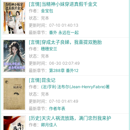
[言情]当精神小妹穿进真假千金文
作者：
金宝包
状态：完本
更新时间：07-10 01:40:13
最新章节：
番外 永远在一起
[言情]穿成太子良娣，我喜提双胞胎
作者：
穗穗安兰
状态：完本
更新时间：06-30 02:07:49
最新章节：
第288章 番外12
[言情]昆虫记
作者：
(法)亨利·法布尔(Jean-HenryFabre)著
状态：完本
更新时间：07-10 01:41:49
最新章节：
作者年表
[历史]天灾人祸流放路，满门忠烈我来护
作者：
卿月佳人