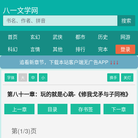
八一文学网
搜索
首页
玄幻
武侠
都市
历史
网游
科幻
言情
其他
排行
完本
登录
追看新章节，下载本站客户端无广告APP
↓↓↓
字体
大
中
小
换手
关灯
第八十一章：玩的就是心跳-《修我戈矛与子同袍》
上一章
目录
存书签
下一章
第(1/3)页