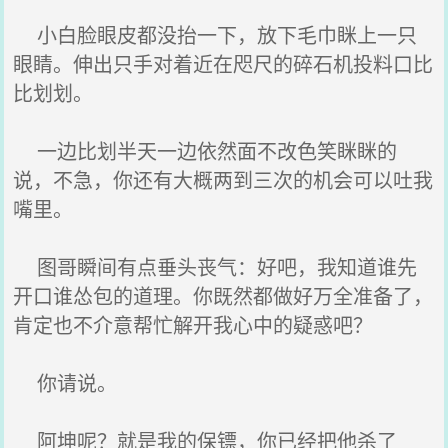
小白脸眼皮都没抬一下，放下毛巾眯上一只
眼睛。伸出只手对着近在咫尺的碎石机投料口比
比划划。
一边比划半天一边依然面不改色笑眯眯的
说，不急，你还有大概两到三次的机会可以吐我
嘴里。
图哥瞬间有点垂头丧气：好吧，我知道谁先
开口谁怂包的道理。你既然都做好万全准备了，
肯定也不介意帮忙解开我心中的疑惑吧？
你请说。
阿坤呢？就是我的保镖，你已经把他杀了