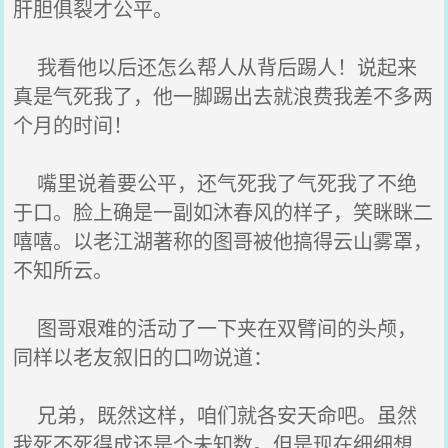
肝胆俱裂才公平。
我看他以后还怎么帮人从背后踢人！说起来
真是气死我了，他一脚踢出去就浪费我差不多两
个月的时间！
嘴里说着要公平，还气死我了气死我了不绝
于口。脸上确是一副如沐春风的样子，笑眯眯二
嘻嘻。以老江湖著称的图哥被他搞得云山雾罩，
不知所云。
图哥艰难的活动了一下夹在双臂间的头颅，
同样以老友叙旧的口吻说道：
兄弟，既然这样，咱们就各安天命吧。虽然
我死不死得成还是个未知数。但是现在细细想