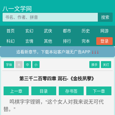
八一文学网
搜索
首页
玄幻
武侠
都市
历史
网游
科幻
言情
其他
排行
完本
登录
追看新章节，下载本站客户端无广告APP
↓↓↓
字体
大
中
小
换手
关灯
第三千二百零四章 润石-《金枝夙孽》
上一章
目录
存书签
下一章
鸣棋字字铿锵，“这个女人对我来说无可代
替。”