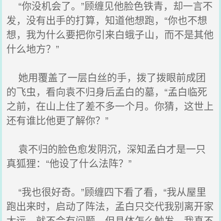
“你没机会了。”顾缠见他脸色铁青，却一言不
发，没有出手的打算，知道他想跑，“你也不想
想，我为什么要把你引来白蛾子山，而不是其他
什么地方？”
她用覆盖了一层白丝的手，拨了拨眼前成团
的飞虫，看向袁不归身后孟白的墓，“孟白临死
之前，在山上住了差不多一个月。你猜，这世上
还有谁比他更了解你？”
袁不归的脸色愈发阴沉，深知孟白才是一只
真狐狸：“他设了什么法阵？”
“我也很好奇。”顾缠四下看了看，“我从屋里
跑出来时，启动了阵法，孟白只交代我别离开家
太远，就不会有问题，但具体怎么触发，我真不