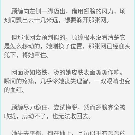
顾缠向左侧一脚迈出，借用翅膀的风力，顷
刻间飘出去十几米远，想要躲开那张网。
但那张网会预判似的，顾缠根本没看清楚它
是怎么移动的，她刚换了位置，那张网已经迎头
兜下，将她罩住。
网面烫如烙铁，烫的她皮肤表面嘶嘶作响。
瞬间的疼痛，几乎令她丧失理智，一双眼睛也变
的血红。
顾缠尽力稳住，尝试挣脱，然而翅膀完全被
收拢，扇动不了，也无法收回去。
她失去平衡，倒在地上。耳边似乎有轰轰的