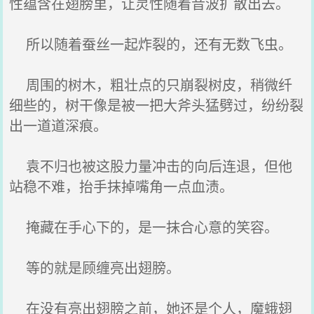
性蕴含在翅膀里，让灵性随着音波扩散出去。
所以随着蚕丝一起炸裂的，还有无数飞虫。
周围的树木，粗壮点的只崩裂树皮，稍微纤
细些的，树干像是被一把大斧头猛劈过，纷纷裂
出一道道深痕。
袁不归也被这股力量冲击的向后连退，但他
站稳不难，抬手抹掉嘴角一点血渍。
掩藏在手心下的，是一抹合心意的笑容。
等的就是顾缠亮出翅膀。
在没有亮出翅膀之前，她还是个人，魔蛾翅