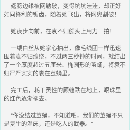
翅膀边缘被网勒破，变得坑坑洼洼，却正好
如同锋利的锯齿，随着她飞出，将网兜割破！
她疾步向前，在袁不归额头上用力一拍！
一缕白丝从她掌心抽出，像毛线团一样迅速
围着袁不归缠绕，不过两三秒钟的时间，就结出
了一个厚度超过五厘米、椭圆形的茧蛹，将袁不
归严严实实的裹在茧蛹里。
完工后，耗干灵性的顾缠跌在地上，眼珠里
的红色逐渐褪去。
“你没结过茧蛹，不知道吧，我们的茧蛹不只
是复生的温床，还是吃人的武器。”