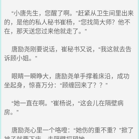
“小唐先生，您醒了啊。”赶紧从卫生间里出来
的，是他的私人秘书崔杨，“您找简大师？他不
在，那天送您过来他就走了。”
唐励尧刚要说话，崔秘书又说，“我这就去告
诉顾小姐。”
眼睛一瞬睁大，唐励尧单手撑着床沿，成功
坐起身，惊喜万分：“顾缠回来了？？”
“她一直在啊。”崔杨说，“这会儿在隔壁病
房。”
唐励尧心里一个咯噔：“她伤的重不重？”掀了
被子就要下床，去隔壁探望她。