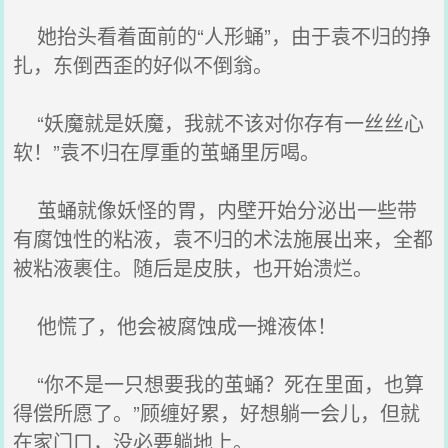
她抬头看着面前的“人形蛹”，由于袁不归的挣
扎，东倒西歪的好似不倒翁。
“妖魔就是妖魔，我就不该对你存有一丝丝心
软！”袁不归在厚重的茧蛹里厉喝。
茧蛹就像妖怪的胃，内壁开始分泌出一些带
有腐蚀性的粘液，袁不归的术法施展出来，全都
被粘液裹住。随后是皮肤，也开始溃烂。
他慌了，他会被腐蚀成一摊液体！
“你不是一只想要我的茧蛹？死在里面，也算
得偿所愿了。”顾缠好累，好想躺一会儿，但就
在家门口，没必要躺地上。