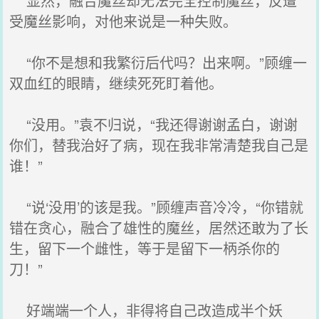
显然，融合魔丝却无法完全控制魔丝，反遭
受魔丝影响，对他来说是一种失败。
“你不是想和我繁衍后代吗？出来啊。”顾缠一
双血红的眼睛，继续死死盯着他。
“没用。”袁不归说，“我还得谢谢孟白，谢谢
你们，替我治好了病，现在我非常清楚我自己是
谁！”
“说‘没用’的该是我。”顾缠声音冷冷，“你错就
错在贪心，融合了雄性的魔丝，居然还敢为了长
生，留下一个雌性，等于是留下一柄杀你的
刀！”
好端端一个人，非得将自己改造成半个妖