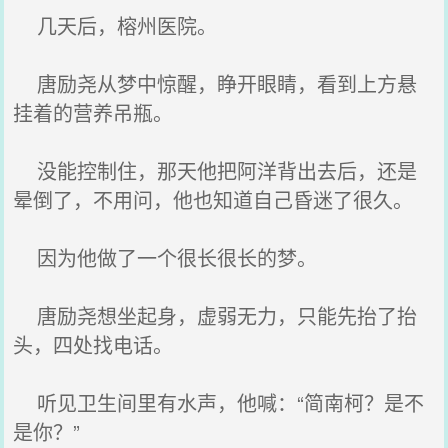
几天后，榕州医院。
唐励尧从梦中惊醒，睁开眼睛，看到上方悬
挂着的营养吊瓶。
没能控制住，那天他把阿洋背出去后，还是
晕倒了，不用问，他也知道自己昏迷了很久。
因为他做了一个很长很长的梦。
唐励尧想坐起身，虚弱无力，只能先抬了抬
头，四处找电话。
听见卫生间里有水声，他喊：“简南柯？是不
是你？”