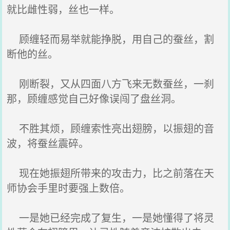
就比雌性弱，丝也一样。
顾缠轻而易举就能挣脱，用自己的蚕丝，割
断他的丝。
刚断裂，又从四面八方飞来无数蚕丝，一刹
那，顾缠感觉自己好像误闯了盘丝洞。
不胜其烦，顾缠索性亮出翅膀，以振翅的音
波，将蚕丝震碎。
现在她振翅所带来的攻击力，比之前落在天
师协会手里时要强上数倍。
一是她已经完成了复生，一是她懂得了将灵