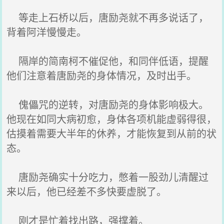
等走上石桥以后，唐励尧就不再多说话了，
背着阿洋慢慢走。
隔岸的简南柯不催促他，和同伴低语，提醒
他们注意着唐励尧的身体情况，及时出手。
傀儡咒的逆转，对唐励尧的身体影响极大。
他现在如同大病初愈，身体各项机能虚弱得很，
估摸着需要大半年的休养，才能恢复到从前的状
态。
唐励尧确实十分吃力，憋着一股劲儿清醒过
来以后，他已经差不多快要虚脱了。
刚才是忙着找出路，强撑着。