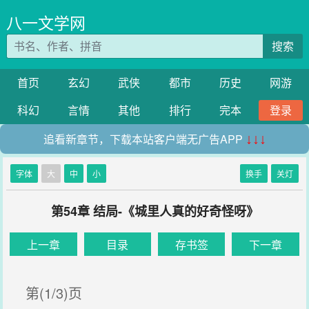
八一文学网
搜索
首页
玄幻
武侠
都市
历史
网游
科幻
言情
其他
排行
完本
登录
追看新章节，下载本站客户端无广告APP
↓↓↓
字体
大
中
小
换手
关灯
第54章 结局-《城里人真的好奇怪呀》
上一章
目录
存书签
下一章
第(1/3)页