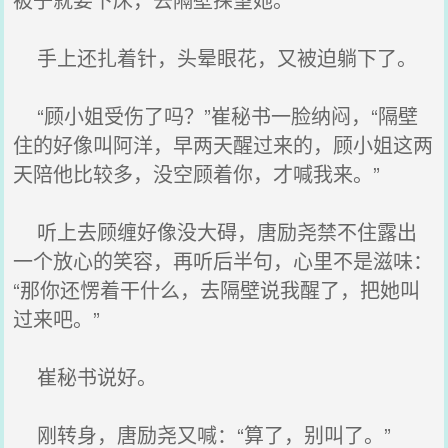
手上还扎着针，头晕眼花，又被迫躺下了。
“顾小姐受伤了吗？”崔秘书一脸纳闷，“隔壁
住的好像叫阿洋，早两天醒过来的，顾小姐这两
天陪他比较多，没空顾着你，才喊我来。”
听上去顾缠好像没大碍，唐励尧禁不住露出
一个放心的笑容，再听后半句，心里不是滋味：
“那你还愣着干什么，去隔壁说我醒了，把她叫
过来吧。”
崔秘书说好。
刚转身，唐励尧又喊：“算了，别叫了。”