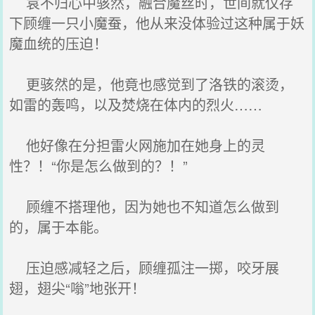
袁不归心中骇然，融合魔丝时，世间就仅存
下顾缠一只小魔蚕，他从来没体验过这种属于妖
魔血统的压迫！
更骇然的是，他竟也感觉到了洛铁的滚烫，
如雷的轰鸣，以及焚烧在体内的烈火……
他好像在分担雷火网施加在她身上的灵
性？！“你是怎么做到的？！”
顾缠不搭理他，因为她也不知道怎么做到
的，属于本能。
压迫感减轻之后，顾缠孤注一掷，咬牙展
翅，翅尖“嗡”地张开！