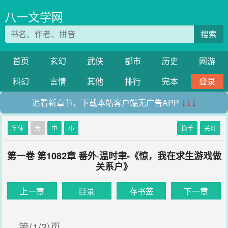
八一文学网
搜索
首页
玄幻
武侠
都市
历史
网游
科幻
言情
其他
排行
完本
登录
追看新章节，下载本站客户端无广告APP
↓↓↓
字体
大
中
小
换手
关灯
第一卷 第1082章 番外·温时聿-《惊，我在求生游戏做
关系户》
上一章
目录
存书签
下一章
第(1/3)页