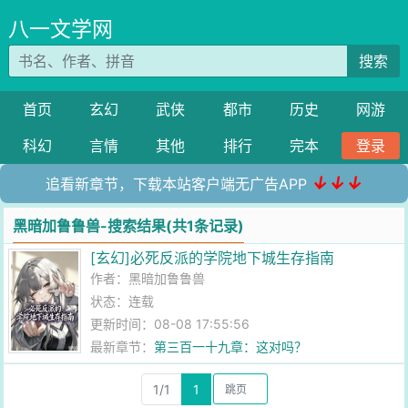
八一文学网
搜索
首页
玄幻
武侠
都市
历史
网游
科幻
言情
其他
排行
完本
登录
↓↓↓
追看新章节，下载本站客户端无广告APP
黑暗加鲁鲁兽-搜索结果(共1条记录)
[玄幻]必死反派的学院地下城生存指南
作者：
黑暗加鲁鲁兽
状态：连载
更新时间：08-08 17:55:56
最新章节：
第三百一十九章：这对吗？
1/1
1