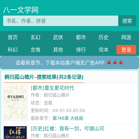
八一文学网
搜索
首页
玄幻
武侠
都市
历史
网游
科幻
言情
其他
排行
完本
登录
↓↓↓
追看新章节，下载本站客户端无广告APP
鹤归孤山楂片-搜索结果(共2条记录)
[都市]重生夏花时代
作者：
鹤归孤山楂片
状态：连载
更新时间：09-01 02:45:58
最新章节：
第746章 大结局
[历史]红楼：我有一剑，可镇山河
作者：
鹤归孤山楂片