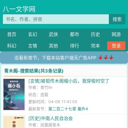
八一文学网
搜索
首页
玄幻
武侠
都市
历史
网游
科幻
言情
其他
排行
完本
登录
↓↓↓
追看新章节，下载本站客户端无广告APP
青木阁-搜索结果(共3条记录)
[言情]被祖传木阁缩小后，我穿梭时空了
作者：
青竹lin
状态：连载
更新时间：04-08 11:41:05
最新章节：
第二百二十七章 番外4
[历史]中南人民自治会
作者：
凤凰阁青木