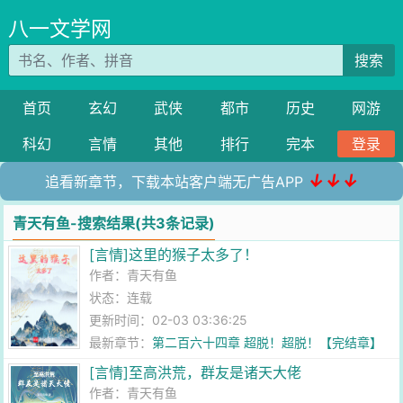
八一文学网
搜索
首页
玄幻
武侠
都市
历史
网游
科幻
言情
其他
排行
完本
登录
↓↓↓
追看新章节，下载本站客户端无广告APP
青天有鱼-搜索结果(共3条记录)
[言情]这里的猴子太多了！
作者：
青天有鱼
状态：连载
更新时间：02-03 03:36:25
最新章节：
第二百六十四章 超脱！超脱！【完结章】
[言情]至高洪荒，群友是诸天大佬
作者：
青天有鱼