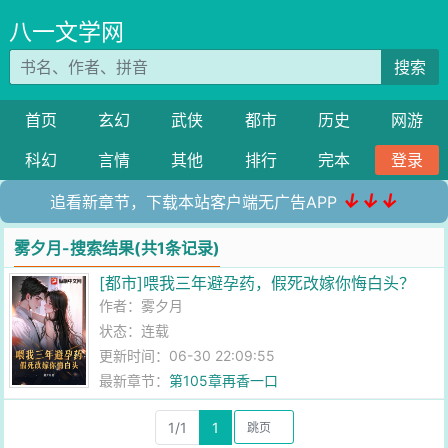
八一文学网
搜索
首页
玄幻
武侠
都市
历史
网游
科幻
言情
其他
排行
完本
登录
↓↓↓
追看新章节，下载本站客户端无广告APP
雾夕月-搜索结果(共1条记录)
[都市]喂我三年避孕药，假死改嫁你悔白头？
作者：
雾夕月
状态：连载
更新时间：06-30 22:09:55
最新章节：
第105章再香一口
1/1
1