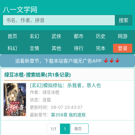
八一文学网
搜索
首页
玄幻
武侠
都市
历史
网游
科幻
言情
其他
排行
完本
登录
↓↓↓
追看新章节，下载本站客户端无广告APP
绿豆冰棍-搜索结果(共1条记录)
[玄幻]模拟修仙：杀我者，恩人也
作者：
绿豆冰棍
状态：连载
更新时间：08-07 23:43:07
最新章节：
第358章 我的道观
1/1
1