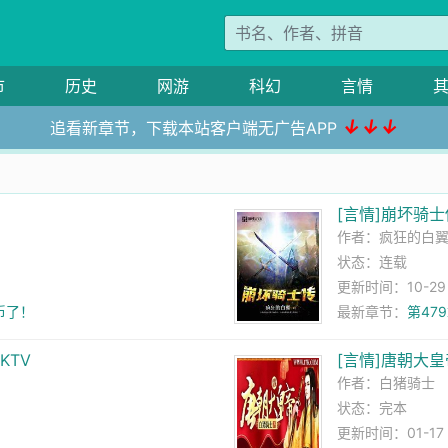
市
历史
网游
科幻
言情
↓↓↓
追看新章节，下载本站客户端无广告APP
了
[言情]崩坏骑士
作者：
疯狂的白
状态：连载
更新时间：10-29 1
币了！
最新章节：
第47
KTV
[言情]唐朝大皇
作者：
白猪骑士
状态：完本
更新时间：01-17 0