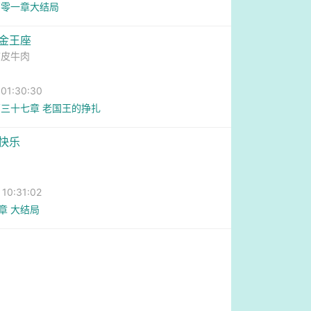
百零一章大结局
白金王座
带皮牛肉
1:30:30
三十七章 老国王的挣扎
的快乐
0:31:02
4章 大结局