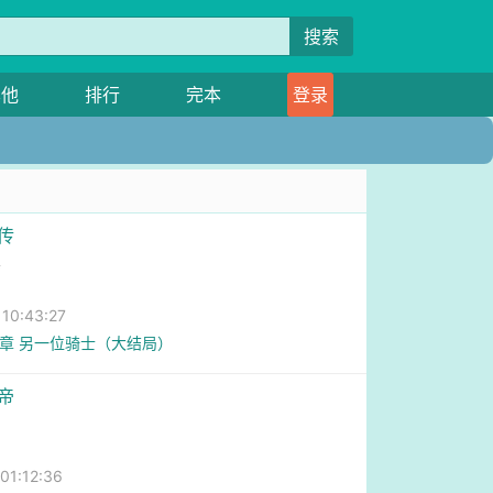
搜索
其他
排行
完本
登录
传
翼
0:43:27
9章 另一位骑士（大结局）
帝
1:12:36