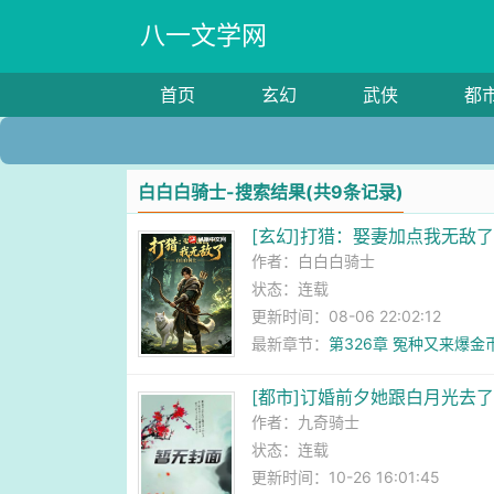
八一文学网
首页
玄幻
武侠
都
白白白骑士-搜索结果(共9条记录)
[玄幻]打猎：娶妻加点我无敌
作者：
白白白骑士
状态：连载
更新时间：08-06 22:02:12
最新章节：
第326章 冤种又来爆金
[都市]订婚前夕她跟白月光去了
作者：
九奇骑士
状态：连载
更新时间：10-26 16:01:45