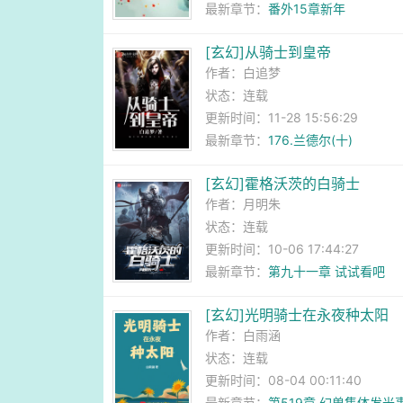
最新章节：
番外15章新年
[玄幻]从骑士到皇帝
作者：
白追梦
状态：连载
更新时间：11-28 15:56:29
最新章节：
176.兰德尔(十)
[玄幻]霍格沃茨的白骑士
作者：
月明朱
状态：连载
更新时间：10-06 17:44:27
最新章节：
第九十一章 试试看吧
[玄幻]光明骑士在永夜种太阳
作者：
白雨涵
状态：连载
更新时间：08-04 00:11:40
最新章节：
第519章 幻兽集体发光