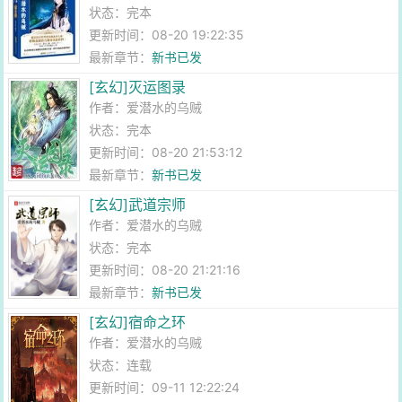
状态：完本
更新时间：08-20 19:22:35
最新章节：
新书已发
[玄幻]灭运图录
作者：
爱潜水的乌贼
状态：完本
更新时间：08-20 21:53:12
最新章节：
新书已发
[玄幻]武道宗师
作者：
爱潜水的乌贼
状态：完本
更新时间：08-20 21:21:16
最新章节：
新书已发
[玄幻]宿命之环
作者：
爱潜水的乌贼
状态：连载
更新时间：09-11 12:22:24