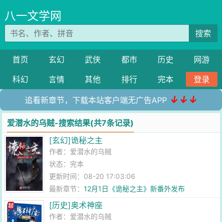
八一文学网
搜索
首页
玄幻
武侠
都市
历史
网游
科幻
言情
其他
排行
完本
登录
↓↓↓
追看新章节，下载本站客户端无广告APP
爱潜水的乌贼-搜索结果(共7条记录)
[玄幻]诡秘之主
作者：
爱潜水的乌贼
状态：完本
更新时间：08-20 17:03:06
最新章节：
12月1日《诡秘之主》新番外发布
[历史]奥术神座
作者：
爱潜水的乌贼