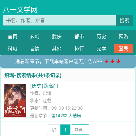
八一文学网
搜索
首页
玄幻
武侠
都市
历史
网游
科幻
言情
其他
排行
完本
登录
↓↓↓
追看新章节，下载本站客户端无广告APP
炽瑶-搜索结果(共1条记录)
[历史]嫁高门
作者：
炽瑶
状态：连载
更新时间：09-09 15:22:38
最新章节：
第142章 大结局
1/1
1