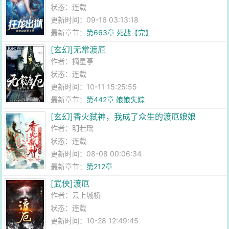
状态：连载
更新时间：09-16 03:13:18
最新章节：
第663章 死战【完】
[玄幻]无常渡厄
作者：
摘星亭
状态：连载
更新时间：10-11 15:25:55
最新章节：
第442章 娘娘失踪
[玄幻]香火弑神，我成了众生的渡厄娘娘
作者：
明若瑶
状态：连载
更新时间：08-08 00:06:34
最新章节：
第212章
[武侠]渡厄
作者：
云上城桥
状态：连载
更新时间：10-28 12:49:45