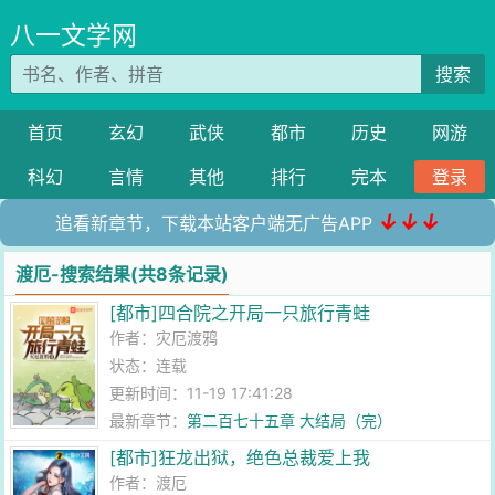
八一文学网
搜索
首页
玄幻
武侠
都市
历史
网游
科幻
言情
其他
排行
完本
登录
↓↓↓
追看新章节，下载本站客户端无广告APP
渡厄-搜索结果(共8条记录)
[都市]四合院之开局一只旅行青蛙
作者：
灾厄渡鸦
状态：连载
更新时间：11-19 17:41:28
最新章节：
第二百七十五章 大结局（完）
[都市]狂龙出狱，绝色总裁爱上我
作者：
渡厄