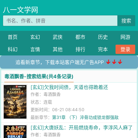
八一文学网
搜索
首页
玄幻
武侠
都市
历史
网游
科幻
言情
其他
排行
完本
登录
↓↓↓
追看新章节，下载本站客户端无广告APP
毒酒飘香-搜索结果(共4条记录)
[玄幻]欠我时间债，天道也得跪着还
作者：
毒酒飘香
状态：连载
更新时间：06-21 08:44:50
最新章节：
第31章 （下）淬骨功成锁龙御强敌
[玄幻]大唐妖乱：开局燃烧寿命，李淳风人麻了
作者：
毒酒飘香