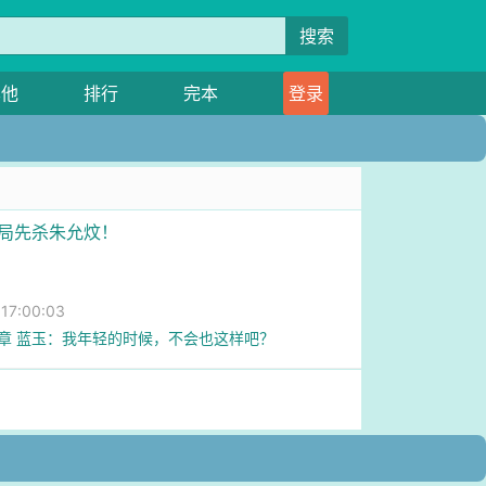
搜索
其他
排行
完本
登录
开局先杀朱允炆！
7:00:03
2章 蓝玉：我年轻的时候，不会也这样吧？