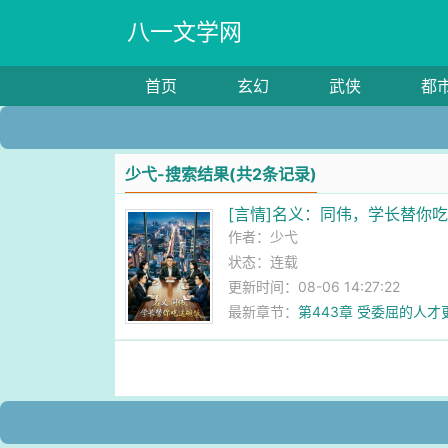
八一文学网
首页
玄幻
武侠
都
少弋-搜索结果(共2条记录)
[言情]名义：同伟，学长替你
作者：
少弋
状态：连载
更新时间：08-06 14:27:22
最新章节：
第443章 受委屈的人