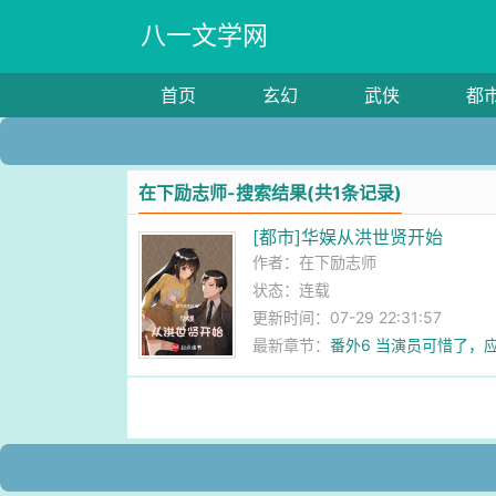
八一文学网
首页
玄幻
武侠
都
在下励志师-搜索结果(共1条记录)
[都市]华娱从洪世贤开始
作者：
在下励志师
状态：连载
更新时间：07-29 22:31:57
最新章节：
番外6 当演员可惜了，