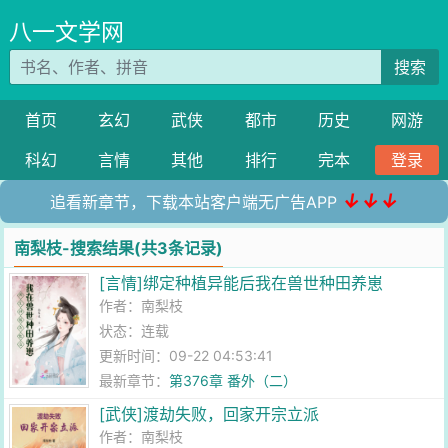
八一文学网
搜索
首页
玄幻
武侠
都市
历史
网游
科幻
言情
其他
排行
完本
登录
↓↓↓
追看新章节，下载本站客户端无广告APP
南梨枝-搜索结果(共3条记录)
[言情]绑定种植异能后我在兽世种田养崽
作者：
南梨枝
状态：连载
更新时间：09-22 04:53:41
最新章节：
第376章 番外（二）
[武侠]渡劫失败，回家开宗立派
作者：
南梨枝