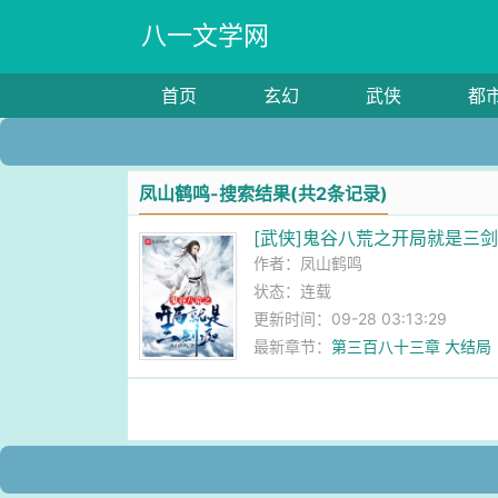
八一文学网
首页
玄幻
武侠
都
凤山鹤鸣-搜索结果(共2条记录)
[武侠]鬼谷八荒之开局就是三
作者：
凤山鹤鸣
状态：连载
更新时间：09-28 03:13:29
最新章节：
第三百八十三章 大结局