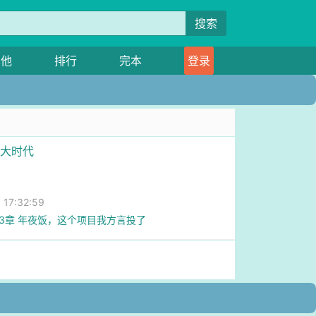
搜索
其他
排行
完本
登录
7大时代
7:32:59
63章 年夜饭，这个项目我方言投了