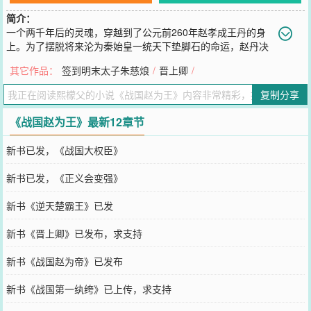
简介：
一个两千年后的灵魂，穿越到了公元前260年赵孝成王丹的身
上。为了摆脱将来沦为秦始皇一统天下垫脚石的命运，赵丹决
定还是把这个统一天下的担子放在自己肩膀上好了。但在那之前，赵
其它作品：
签到明末太子朱慈烺
/
晋上卿
/
丹得应对一个迫在眉睫的问题。此时此刻正是秦赵长平之战的最紧要
关头，所以赵括换廉颇，到底换不换？
复制分享
您要是觉得《
战国赵为王
》还不错的话请不要忘记向您QQ群和微博微
信里的朋友推荐哦！
《战国赵为王》最新12章节
新书已发，《战国大权臣》
新书已发，《正义会变强》
新书《逆天楚霸王》已发
新书《晋上卿》已发布，求支持
新书《战国赵为帝》已发布
新书《战国第一纨绔》已上传，求支持