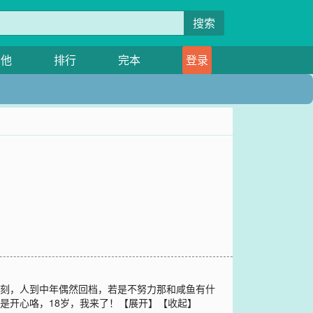
搜索
其他
排行
完本
登录
复刻，人到中年偶然回档，若是不努力那和咸鱼有什
就是开心咯，18岁，我来了！【展开】【收起】