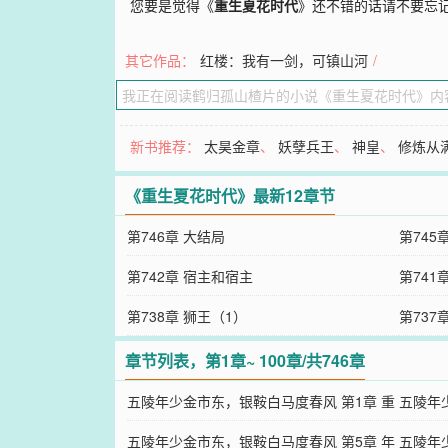
您要是觉得《
重生夏花时代
》还不错的话请不要忘
其它作品：
红楼：我有一剑，可镇山河
/
新书推荐：
太昊金章
、
妖孽兵王
、
神皇
、
修炼从
《重生夏花时代》最新12章节
第746章 大结局
第745
第742章 宿主和宿主
第741
第738章 狮王（1）
第737
章节列表，第1章~ 100章/共746章
五陵年少金市东，银鞍白马度春风 第1章 重
五陵年
生之路
五陵年少金市东，银鞍白马度春风 第5章 年
月光的
五陵年