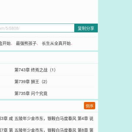
复制分享
盒开始
、
最强熊孩子
、
长生从全真开始
、
第743章 终焉之战（1）
第739章 狮王（2）
第735章 问个究竟
倒序
3章 咸
五陵年少金市东，银鞍白马度春风 第4章 说
7章 第
干就干
五陵年少金市东，银鞍白马度春风 第8章 第