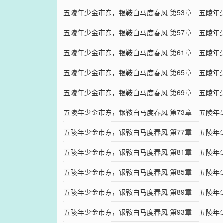
礼物（终）
五陵年少金市东，银鞍白马度春风 第53章
争风吃
五陵年
斗鱼
五陵年少金市东，银鞍白马度春风 第57章
再接再
五陵年
不速之客（2）
五陵年少金市东，银鞍白马度春风 第61章
不速之
五陵年
交通工具
五陵年少金市东，银鞍白马度春风 第65章
老树发
五陵年
攻心为上
五陵年少金市东，银鞍白马度春风 第69章
头脑简
五陵年
双生花
五陵年少金市东，银鞍白马度春风 第73章
油嘴滑
五陵年
火星撞地球（1）
五陵年少金市东，银鞍白马度春风 第77章
火星撞
五陵年
系花要打工
五陵年少金市东，银鞍白马度春风 第81章
第一次
五陵年
四眼田鸡（3）
五陵年少金市东，银鞍白马度春风 第85章
四眼田
五陵年
千金小姐（2）
五陵年少金市东，银鞍白马度春风 第89章
郊游（
五陵年
昨日重现（1）
五陵年少金市东，银鞍白马度春风 第93章
昨日重
五陵年