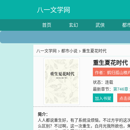
八一文学网
首页
玄幻
武侠
都
八一文学网
>
都市小说
> 重生夏花时代
重生夏花时代
作者：
鹤归孤山楂
状态：连载
最新章节：
第746章
加入书架
点击
简介：
人人都说重生好，有了系统没烦恼，不过方宇的这次
么区别？不过啊，这一次重生，白月光我所欲也，朱砂