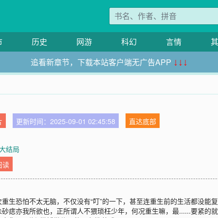
市
历史
网游
科幻
言情
追看新章节，下载本站客户端无广告APP
↓↓↓
片
更新时间：2025-09-01 02:45:58
直达底部
 大结局
阅读
重生恐怕不太无脑，不仅没有“叮”的一下，甚至连重生前的生活都没能
痣亦我所欲也，正所谓人不猥琐枉少年，何况重生嘛，最......要紧的