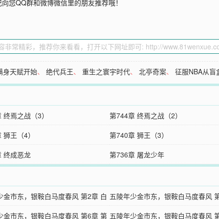
记向您QQ群和微博微信里的朋友推荐哦！
满身天赋开始
、
绝代兵王
、
重生之寰宇时代
、
北亭奇案
、
征服NBA从盲
章 终焉之战（3）
第744章 终焉之战（2）
章 狮王（4）
第740章 狮王（3）
章 终成恶龙
第736章 屠龙少年
少金市东，银鞍白马度春风 第2章 白
五陵年少金市东，银鞍白马度春风 第
杀伤力
少金市东，银鞍白马度春风 第6章 第
鱼也要有梦
五陵年少金市东，银鞍白马度春风 第