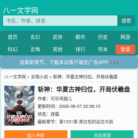
八一文学网
搜索
首页
玄幻
武侠
都市
历史
网游
科幻
言情
其他
排行
完本
登录
追看新章节，下载本站客户端无广告APP
↓↓↓
八一文学网
>
言情小说
> 斩神：华夏古神归位，开局伏羲盘
斩神：华夏古神归位，开局伏羲盘
作者：
可乐鸡翅儿
更新时间：2026-08-07 22:06:10
状态：连载
最新章节：
第1231章 黑白色的远古大妖
加入书架
点击阅读