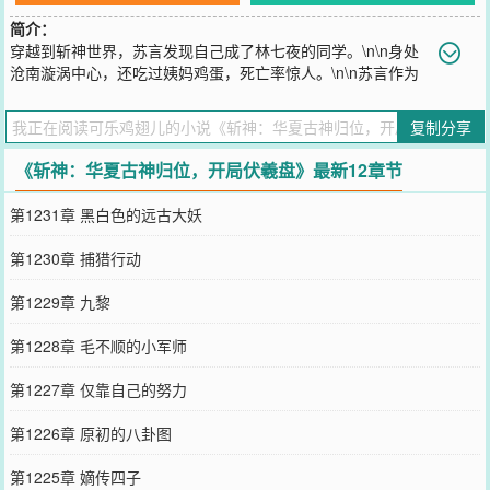
简介：
穿越到斩神世界，苏言发现自己成了林七夜的同学。\n\n身处
沧南漩涡中心，还吃过姨妈鸡蛋，死亡率惊人。\n\n苏言作为
一名穿越者，如何能活下来了。\n\n好在，成为伏羲代理人，能力千
变万化。\n\n十二生肖环：控制十二种动物。美杜莎也是蛇，黑山羊
复制分享
也是羊？\n\n十二地支环：子、丑、寅......戌，亥。在对应时辰获得五
倍能力，高配版星夜舞者。\n\n地支+生肖：「子鼠」、「丑牛」、
《斩神：华夏古神归位，开局伏羲盘》最新12章节
「寅虎」....「亥猪」，万千倍速度，万倍力量。\n\n八卦环：「先天
八卦」「后天八卦」。\n\n——“八卦·申猴，唤混沌四猴齐天大圣！”
第1231章 黑白色的远古大妖
\n\n——“八卦·卯兔，唤月华宫嫦娥仙子，借月华一锁神明。”\n\n克系
至高？杀给你看。\n\n....................\n\n加入136小队，被红缨捡回
第1230章 捕猎行动
家。\n\n“红缨姐，我真的没在浴室隐身，你要相信我。”\n\n“红缨姐，
我是正人君子，电脑里这是学习资料。”\n\n“红缨姐，我会负责的,.....
第1229章 九黎
负责把家打扫干净。”\n\n“——玫火羽裳，打不死你！”
您要是觉得《
斩神：华夏古神归位，开局伏羲盘
》还不错的话请不要
第1228章 毛不顺的小军师
忘记向您QQ群和微博微信里的朋友推荐哦！
第1227章 仅靠自己的努力
第1226章 原初的八卦图
第1225章 嫡传四子