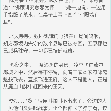
陈月香坐在桌旁，武安福也斜坐下，陈月香
道：“佛家讲究慈悲为怀……”她一边说，一边用
手指蘸了茶水，在桌子上写下四个字“隔墙有
耳”。
北风呼呼，数匹饥饿的野狼在山坳间呜咽，
朔方郡境内失守的数个县城已被夺回，五原郡也
已派兵驻守，一切都已按部就班。
黑夜之中，一条漆黑的身影，凌空飞进燕尔
郡城之中，然后毫不停留，向着王家本家府邸鬼
魅般飞去，直接飞进王府。这人不是他人，正是
从魔血山脉中赶回来的王天。
“放……”黎子辰连叫都叫不出来了，旁边的人
一见他们又要起战事，个个都伸长了脖子看，议