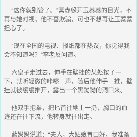
“这你就别管了。”冥赤躲开玉蓁蓁的目光，不
再与她对视；他不喜欺骗，可也不想再让玉蓁蓁
担心了。
“现在全国的电视、报纸都在热议，你觉得我
会不知道吗？”李老反问道。
六皇子走过去，伸手在壁挂的某处按了一
下，就听轻微的咔嚓一声，随后他伸手一推，壁
挂就被缓缓推开，露出一个黑黝黝的洞口来。
他双手抱拳，把匕首往地上一扔，胸口的血
迹还在往下流，他转身就往出走。
蓝妈妈说道：“夫人，大姑娘胃口好，我准备