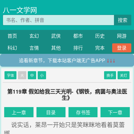
八一文学网
搜索
首页
玄幻
武侠
都市
历史
网游
科幻
言情
其他
排行
完本
登录
追看新章节，下载本站客户端无广告APP
↓↓↓
字体
大
中
小
换手
关灯
第119章 假如给我三天光明-《钢铁，病菌与奥法医
生》
上一章
目录
存书签
下一章
说实话，莱昂一开始只是笑眯眯地看着莫蕾
娜。