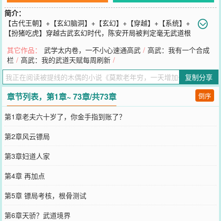
简介：
【古代王朝】+【玄幻脑洞】+【玄幻】+【穿越】+【系统】+
【扮猪吃虎】穿越古武玄幻时代，陈安开局被判定毫无武道根
骨，庸庸碌碌的大半辈子。谁知道，就在陈安六十岁这一天，迟到的
其它作品：
武学太内卷，一不小心速通高武
/
高武：我有一个合成
系统终于降临。一天一个天赋点，永久无上限！一年，天赋暴涨三百
栏
/
高武：我的武道天赋每周刷新
/
六十五点，悄然蜕变！三年，天赋暴涨一千零九十五点，甩开常人！
十年，天赋飙升三千六百五十点，碾压整个时代！十年前你叫我废物
复制分享
我不挑你的理，但是现在……你该叫我什么？秦虎：不是，我叔怎么
就偷偷成武圣了？？祖坟下的祖宗：我陈家麒麟儿有大帝之资！曾经
章节列表，第1章~ 73章/共73章
倒序
一起吹牛逼的兄弟：兄弟，你怎么背着我开路虎了！当年的诊断陈安
毫无根骨的武道教习夜晚疯狂扇自己的耳光：我TM真该死啊，竟然说
第1章老夫六十岁了，你金手指到账了？
我人族武圣毫无武道根基！低调发育数十年，横推天骄；蛰伏数万
载，登临武道绝巅！当岁月流逝，日月轮转，数十年之后大乾王朝遭
第2章风云镖局
遇邪魔入侵，一道身影自虚空踏足而来。“你或许是我见过的最强生
灵，只是现在的我……”“已然成就武道巅峰，名曰……”“武圣！！”
第3章妇道人家
您要是觉得《
莫欺老年穷，一天增加一个天赋点
》还不错的话请不要
忘记向您QQ群和微博微信里的朋友推荐哦！
第4章 再加点
第5章 镖局考核，根骨测试
第6章天骄？武道境界