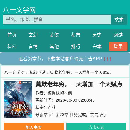
八一文学网
搜索
首页
玄幻
武侠
都市
历史
网游
科幻
言情
其他
排行
完本
登录
追看新章节，下载本站客户端无广告APP
↓↓↓
八一文学网
>
玄幻小说
> 莫欺老年穷，一天增加一个天赋点
莫欺老年穷，一天增加一个天赋点
作者：
被提线的木偶
更新时间：2026-06-30 02:08:45
状态：连载
最新章节：
第73章 任务完成，尝试淬骨
加入书架
点击阅读