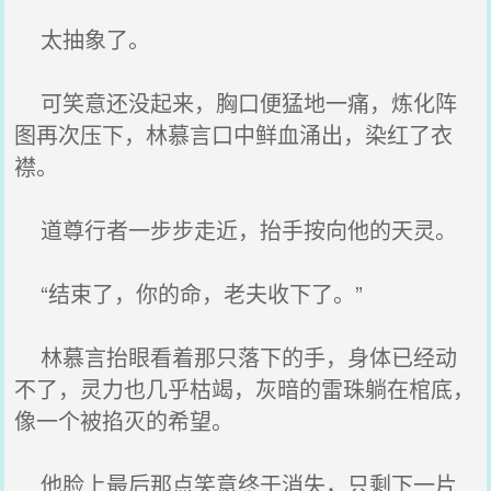
太抽象了。
可笑意还没起来，胸口便猛地一痛，炼化阵
图再次压下，林慕言口中鲜血涌出，染红了衣
襟。
道尊行者一步步走近，抬手按向他的天灵。
“结束了，你的命，老夫收下了。”
林慕言抬眼看着那只落下的手，身体已经动
不了，灵力也几乎枯竭，灰暗的雷珠躺在棺底，
像一个被掐灭的希望。
他脸上最后那点笑意终于消失，只剩下一片