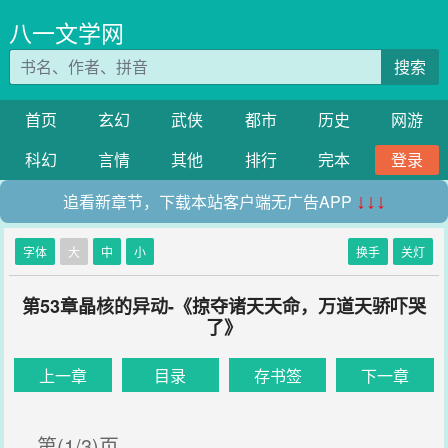
八一文学网
搜索
首页
玄幻
武侠
都市
历史
网游
科幻
言情
其他
排行
完本
登录
追看新章节，下载本站客户端无广告APP
↓↓↓
字体
大
中
小
换手
关灯
第53章晶核的异动-《掠夺诸天天命，万道天骄吓哭
了》
上一章
目录
存书签
下一章
第(1/3)页