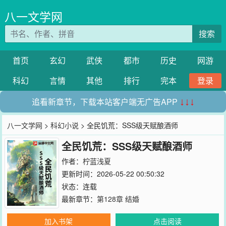
八一文学网
搜索
首页
玄幻
武侠
都市
历史
网游
科幻
言情
其他
排行
完本
登录
追看新章节，下载本站客户端无广告APP
↓↓↓
八一文学网
>
科幻小说
> 全民饥荒：SSS级天赋酿酒师
全民饥荒：SSS级天赋酿酒师
作者：
柠蓝浅夏
更新时间：2026-05-22 00:50:32
状态：连载
最新章节：
第128章 结婚
加入书架
点击阅读