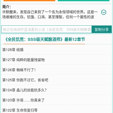
简介：
许默醒来，发现自己来到了一个名为永恒领域的世界。这是一
场艰难的生存。饥饿、口渴、甚至理智，任何一个属性的波
动，都会取走人的性命。浓雾席卷大地，充斥着各种诡异。夜幕降
临，恐怖也随之显现。所有人都须牢记一句话——永恒领域存在世界
复制分享
规则，永远不要试图改变规则！目标只有一个：活着！……许默本以
为自己的酿酒师天赋，在这种危机四伏的世界会随时丧命。可他却万
《全民饥荒：SSS级天赋酿酒师》最新12章节
万没想到，自己的天赋，远比他想象的更加逆天。
您要是觉得《
全民饥荒：SSS级天赋酿酒师
》还不错的话请不要忘记
第128章 结婚
向您QQ群和微博微信里的朋友推荐哦！
第127章 纯粹的能量残留物
第126章 蜘蛛不行了！
第125章 你跑不过它，省省吧
第124章 晶儿的丝能抗多久？
第123章 许哥……你真来了
第122章 生命恢复归零