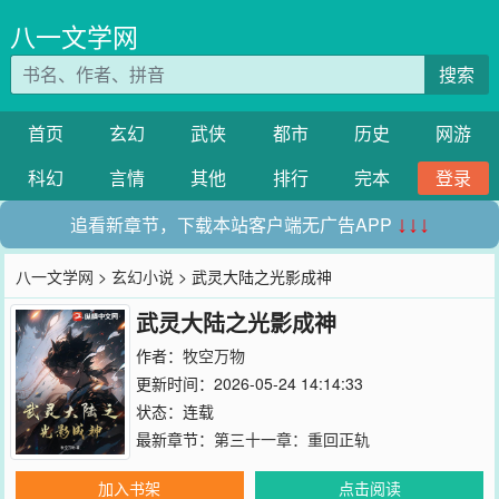
八一文学网
搜索
首页
玄幻
武侠
都市
历史
网游
科幻
言情
其他
排行
完本
登录
追看新章节，下载本站客户端无广告APP
↓↓↓
八一文学网
>
玄幻小说
> 武灵大陆之光影成神
武灵大陆之光影成神
作者：
牧空万物
更新时间：2026-05-24 14:14:33
状态：连载
最新章节：
第三十一章：重回正轨
加入书架
点击阅读