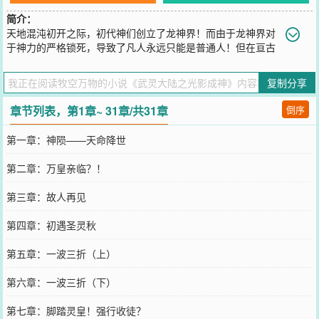
简介：
天地混沌初开之际，初代神们创立了龙神界！而由于龙神界对
于神力的严格锁死，导致了凡人永远只能是普通人！但在亘古
时期末，龙神界遭遇了外来位面的入侵！导致了初代神死伤过半，就
连龙神界上的建筑也因为这次的入侵被摧毁了七成以上！最后，引导
复制分享
这场外来入侵的主谋被创世元龙给封印，但自己也付出了极大的代
价！后世的人们将这场事件称为“神陨”，而也正是因为神陨事件，神
章节列表，第1章~ 31章/共31章
倒序
力化作了稀散的灵力流入到了凡界！从那时开始，普通的动植物发生
了进化，凡人亦可成神！武灵时代就此开启！
第一章：神陨——天命降世
您要是觉得《
武灵大陆之光影成神
》还不错的话请不要忘记向您QQ群
和微博微信里的朋友推荐哦！
第二章：万皇亲临？！
第三章：故人再见
第四章：初遇圣灵秋
第五章：一波三折（上）
第六章：一波三折（下）
第七章：脚踏灵皇！强行收徒？