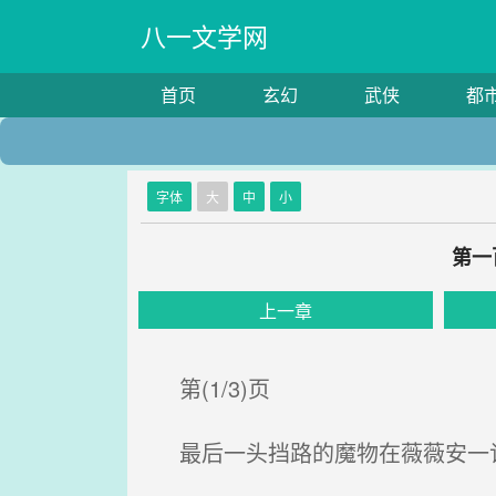
八一文学网
首页
玄幻
武侠
都
字体
大
中
小
第一
上一章
第(1/3)页
最后一头挡路的魔物在薇薇安一记