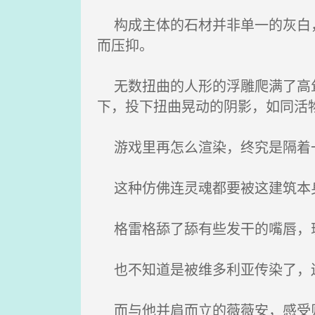
构成主体的石材并非单一的灰白，
而压抑。
无数扭曲的人形的浮雕爬满了高耸
下，投下扭曲晃动的阴影，如同活
游戏里再怎么渲染，终究是隔着
这种仿佛连灵魂都要被这建筑本身
格雷格舔了舔有些发干的嘴唇，琥
也不知道是被维多利亚传染了，还
而与他并肩而立的薇薇安，感受