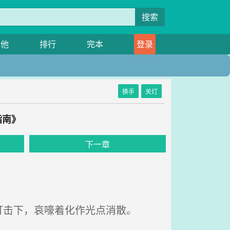
搜索
其他
排行
完本
登录
换手
关灯
指南》
下一章
击下，哀嚎着化作光点消散。