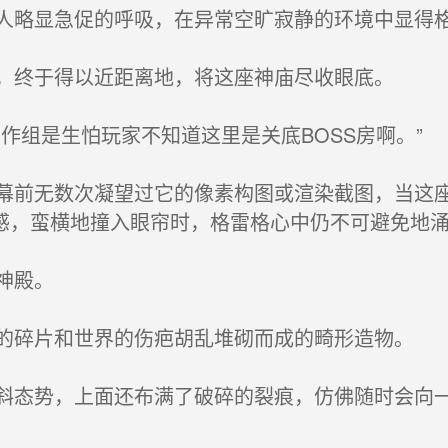
略显急促的呼吸，在异常空旷寂静的环境中显得
，终于得以近距离地，将这座神庙尽收眼底。
组是生怕玩家不知道这里是关底BOSS房啊。”
前无数次凝望过它的像素构图或渲染截图，当这座
感，蛮横地撞入眼帘时，格雷格心中仍不可避免地
神殿。
碎片和世界的伤疤胡乱堆砌而成的畸形造物。
态势，上面还布满了破碎的裂痕，仿佛随时会向一