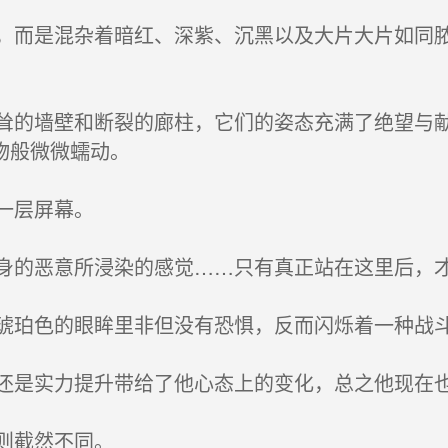
而是混杂着暗红、深紫、沉黑以及大片大片如同脓
的墙壁和断裂的廊柱，它们的姿态充满了绝望与献
物般微微蠕动。
一层屏幕。
的恶意所浸染的感觉……只有真正站在这里后，
珀色的眼眸里非但没有恐惧，反而闪烁着一种战
是实力提升带给了他心态上的变化，总之他现在也
则截然不同。