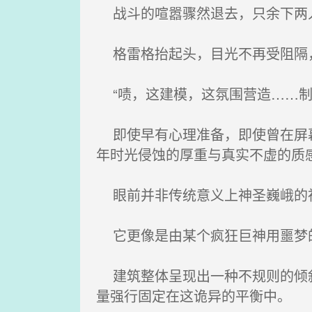
战斗的喧嚣骤然退去，只余下两人
格雷格抬起头，目光不再受阻隔
“啧，这建模，这氛围营造……制作
即使早有心理准备，即使曾在屏幕
年时光侵蚀的厚重与真实不虚的质
眼前并非传统意义上神圣巍峨的
它更像是由某个疯狂巨神用噩梦的
建筑整体呈现出一种不规则的倾斜
量强行固定在这诡异的平衡中。