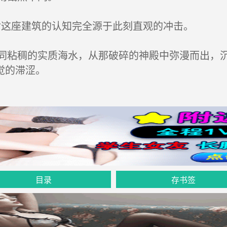
对这座建筑的认知完全源于此刻直观的冲击。
粘稠的实质海水，从那破碎的神殿中弥漫而出，沉
觉的滞涩。
目录
存书签