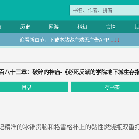
市
历史
网游
科幻
言情
追看新章节，下载本站客户端无广告APP
↓↓↓
百八十三章：破碎的神庙-《必死反派的学院地下城生存
目录
存书签
精准的冰锥贯脑和格雷格补上的黏性燃烧瓶双重打