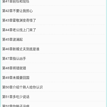
第41章前任和现任
第42章不要让我担心
第43章霍敬渊变奇怪了
第44章老公找上门来了
第45章波澜起
第46章新婚丈夫到底是谁
第47章指认凶手
第48章将错就错
第49章未婚妻回国
第50章介绍个熟人给你认识
第51章多吃少说话
第52章你脑子没病