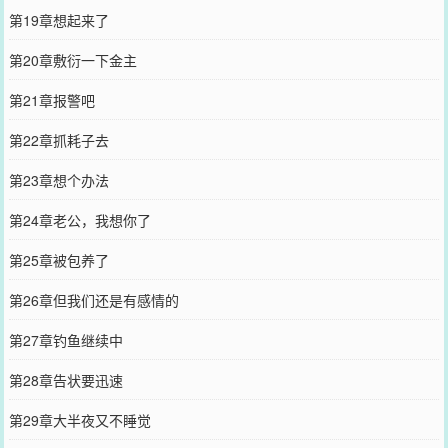
第19章想起来了
第20章敷衍一下金主
第21章报警吧
第22章抓耗子去
第23章想个办法
第24章老公，我想你了
第25章被包养了
第26章但我们还是有感情的
第27章钓鱼继续中
第28章告状要迅速
第29章大半夜又不睡觉