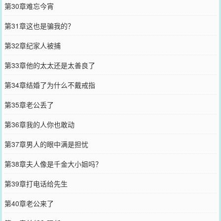
第30章难忘今宵
第31章这也是骗我的？
第32章纪家人被捕
第33章他的太太还是太善良了
第34章结婚了为什么不戴戒指
第35章老公丢了
第36章我的人你也敢动
第37章男人的眼中满是担忧
第38章夫人像是千金大小姐吗？
第39章打电话给先生
第40章老公来了