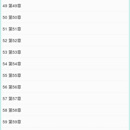
49 第49章
50 第50章
51 第51章
52 第52章
53 第53章
54 第54章
55 第55章
56 第56章
57 第57章
58 第58章
59 第59章