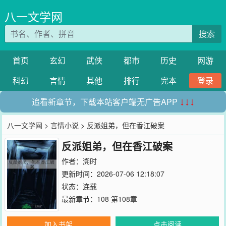
八一文学网
搜索
首页
玄幻
武侠
都市
历史
网游
科幻
言情
其他
排行
完本
登录
追看新章节，下载本站客户端无广告APP
↓↓↓
八一文学网
>
言情小说
> 反派姐弟，但在香江破案
反派姐弟，但在香江破案
作者：
溯时
更新时间：2026-07-06 12:18:07
状态：连载
最新章节：
108 第108章
加入书架
点击阅读