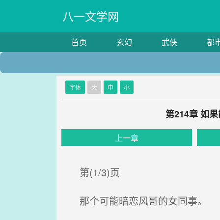
八一文学网
首页
玄幻
武侠
都
字体
大
中
小
第214章 
上一章
第(1/3)页
那个可能暗恋风哥的女同事。