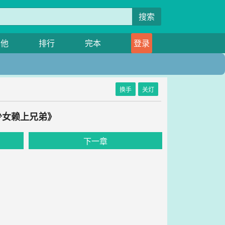
搜索
其他
排行
完本
登录
换手
关灯
少女赖上兄弟》
下一章