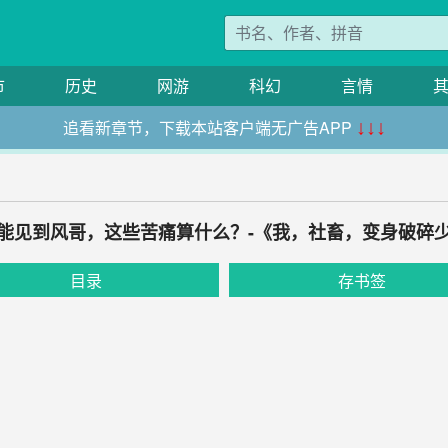
市
历史
网游
科幻
言情
追看新章节，下载本站客户端无广告APP
↓↓↓
如果能见到风哥，这些苦痛算什么？-《我，社畜，变身破碎
目录
存书签