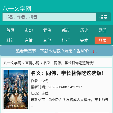
八一文学网
搜索
首页
玄幻
武侠
都市
历史
网游
科幻
言情
其他
排行
完本
登录
追看新章节，下载本站客户端无广告APP
↓↓↓
八一文学网
>
言情小说
> 名义：同伟，学长替你吃这碗饭！
名义：同伟，学长替你吃这碗饭！
作者：
少弋
更新时间：2026-08-08 14:17:17
状态：连载
最新章节：
第447章 头发梳成人大模样，穿上帅气
··