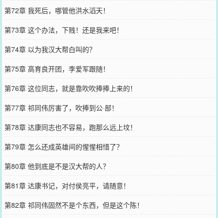
第72章 我死后，哪管他洪水滔天！
第73章 这个办法，下贱！还是我来吧！
第74章 以为我汉大帮白叫的？
第75章 高育良开团，李爱军跟随！
第76章 这位同志，就是靠吹吹捧捧上来的！
第77章 祁同伟厉害了，吹捧到公·部！
第78章 达康同志也不容易，跑那么远上坟！
第79章 怎么还成英雄间的惺惺相惜了？
第80章 他到底是不是汉大帮的人？
第81章 达康书记，对付侯亮平，请随意！
第82章 祁同伟固然不是个东西，但是这个陈！