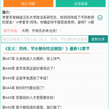
加入书架
点击阅读
简介：
李爱军穿越成汉东大学政法系研究生，和祁同伟成了不同老师
的室友！\n李爱军:同伟，你确定你不接受梁老师，是吧？\n那
这碗饭学长就替你吃了！\n李爱军：梁老师，你应该朝周围看看，就
其它作品：
大明：开局先杀朱允炆！
/
算要报复，你觉得，一个不如他的人，在你的帮助下，发展迅速，他
自己引以为傲的能力，却发展不起来，这个方式怎么样？\n梁叔叔，
复制分享
我承认，确实有您身份的原因，但是梁老师的气质，外貌，我都喜
欢！\n高老师：我是喜欢明史没错，但是我没想到，会成为汉大帮的
《名义：同伟，学长替你吃这碗饭！》最新12章节
首辅！\n侯亮平：我看不起这样的人，简直是丢了男人的脸！竟然会
娶梁老师，吃软饭！\n听说这个人，家里旗帜不倒，外面还彩旗飘
第447章 头发梳成人大模样，穿上帅气··
飘，简直···欺人太甚！\n说完擦干自己的口水，看着自己面前的报
告，兴致冲冲的交给了钟小艾！\n赵瑞龙：李爱军是吧？我们公司有
第446章 爱军家里这是好事将近了！
一个项目，签一下！\n李爱军：滚！你这是结仇！\n李爱军在梁系的
支持下，从省城开始，下放县城，发展轻工业，发展手工，进步，市
第445章 这是李鬼遇到了李逵？
里，省城，尽头，究竟在哪儿？\n等到沙瑞金到来的时候，李爱军又
能走到什么地步？
第444章 新的时代要出现了！
您要是觉得《
名义：同伟，学长替你吃这碗饭！
》还不错的话请不要
忘记向您QQ群和微博微信里的朋友推荐哦！
第443章 受委屈的人才更需要安抚！
第442章 傻子都知道的事情，我们做了！