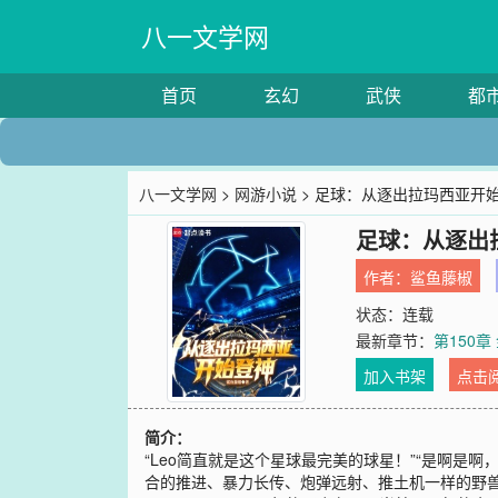
八一文学网
首页
玄幻
武侠
都
八一文学网
>
网游小说
> 足球：从逐出拉玛西亚开
足球：从逐出
作者：
鲨鱼藤椒
状态：连载
最新章节：
第150
加入书架
点击
简介：
“Leo简直就是这个星球最完美的球星！”“是啊是
合的推进、暴力长传、炮弹远射、推土机一样的野兽身体