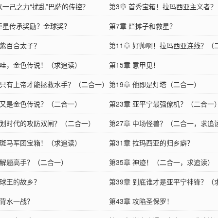
 以一己之力“扰乱”巴萨的传控？
第3章 首秀宝箱！拉玛西亚主义者
 巨星传承奖励？金球奖？
一）
第7章 烂摊子和救星？
 紫百合太子？
第11章 好帅啊！拉玛西亚连线？（
章 哇，金色传说！（求追读）
第15章 意甲见！
章 只有上帝才能拯救水手？（二合一）
第19章 他即是灯塔（二合一）
章 又是金色传说？（二合一）
第23章 亚平宁最强僚机？（二合一
章 划时代的攻防双闸？（二合一）
第27章 中场怪兽？（二合一，求追
章 斑马军团宝箱！（求追读）
第31章 拉玛西亚的归乡癖？
章 解题高手？（二合一）
第35章 神迹！（二合一，求追读）
 球王的故乡？
第39章 到底谁才是亚平宁神锋？（
 背水一战？
第43章 攻陷圣保罗！