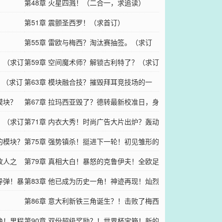
）
第48章 火星四溅！（二合一，求追读）
第51章 震颤圣西罗！（求首订）
第55章 雷欧与梅西？淘汰赛抽签。（求订
？（求订
阅）
第59章 空间魔术师？解锁古利特了？（求订
！（求订
阅）
第63章 模块融合技？摧毁拜耳竞技场的一
模块？
击！（求订阅）
第67章 拉玛西亚毁了？德转最新校准日，身
？（求订
价创纪录了？（求订阅）
第71章 内衣大秀！时尚广告大片出炉？轰动
的模块？
的欧陆。（求订阅）
第75章 强势镇杀！挺进下一轮！初见雏形的
故人之
热那亚巨舰？（求订阅）
第79章 真相大白！暴怒的克鲁伊夫！全欧足
导弹！暴
坛大地震！（二合一，求订阅）
第83章 他已成为历史一角！神迹再现！灿烈
彗星！（二合一，求订阅）
第86章 意大利新铁三角诞生？！击败了梅西
绝！里程
和阿根廷的小樱花？客战亚洲！
第90章 双份超级奖励？！世界杯宝箱！新的