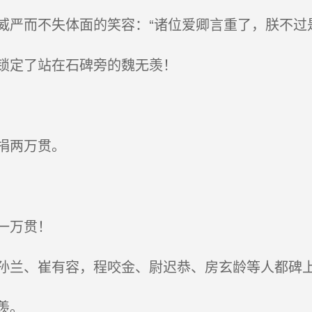
严而不失体面的笑容：“诸位爱卿言重了，朕不过
锁定了站在石碑旁的魏无羡！
捐两万贯。
一万贯！
兰、崔有容，程咬金、尉迟恭、房玄龄等人都碑
羡。