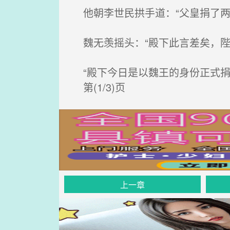
他朝李世民拱手道：“父皇捐了两
魏无羡摇头：“殿下此言差矣，陛
“殿下今日是以魏王的身份正式捐
第(1/3)页
上一章