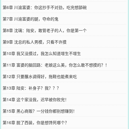
第6章 川渝富婆：你这抄手不对劲，吃完想舔碗
第7章 川渝富婆的腿，夺命的鬼
第8章 沈璃：陆安，敢管老子的人，你是第一个
第9章 沈总的私人男模，只看不许摸
第10章 我又没摸过，我怎么知道增生不增生
第11章 富婆的脑回路：老娘这么美，你怎么敢不想摸的？！
第12章 只要蘸水调得好，拖鞋也能煮来吃
第13章 陆安：补身子？我？？？
第14章 这个家没我，迟早被你败完！
第15章 黑心商贩？一分钱你都别想赚到！
第16章 脱了西装，你是想馋死哪个？