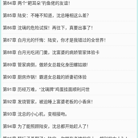
第84章 两个“耙耳朵”钓鱼佬的友谊！
第85章 陆安：不睡不知道，沈总睡相这么差？
第86章 沈璃的危险试探！再往下，真要出事了！
第87章 白月光的忏悔：陆安，你才是我错过的全世界！
第88章 白月光吃闭门羹，沈富婆的病娇管家体验卡
第89章 管家病倒，傲娇女总裁化身田螺姑娘!
第90章 厨房炸锅！霸道女总裁的娇妻初体验
第91章 历经万难，“沈璃牌”鸡蛋挂面顺利问世
第92章 发烧管家，被迫睡上富婆老板的小香床！
第93章 沈总的小心机，变相接吻。
第94章 为了能照顾陆安，沈总都开始赶人了！