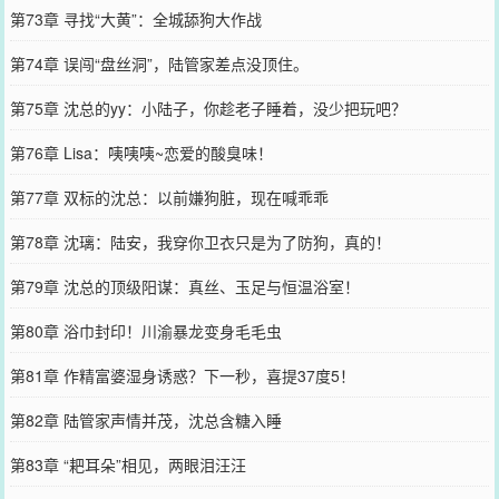
第73章 寻找“大黄”：全城舔狗大作战
第74章 误闯“盘丝洞”，陆管家差点没顶住。
第75章 沈总的yy：小陆子，你趁老子睡着，没少把玩吧？
第76章 Lisa：咦咦咦~恋爱的酸臭味！
第77章 双标的沈总：以前嫌狗脏，现在喊乖乖
第78章 沈璃：陆安，我穿你卫衣只是为了防狗，真的！
第79章 沈总的顶级阳谋：真丝、玉足与恒温浴室！
第80章 浴巾封印！川渝暴龙变身毛毛虫
第81章 作精富婆湿身诱惑？下一秒，喜提37度5！
第82章 陆管家声情并茂，沈总含糖入睡
第83章 “耙耳朵”相见，两眼泪汪汪