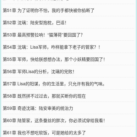
第51章 为了证明你不怕，我的手都快被你掐断了
第52章 沈璃：陆安型抱枕，巴适！
第53章 最高预警拉响！“猫薄荷”要回国了？
第54章 沈璃：Lisa军师，咋样能拿下老子的管家？！
第55章 军师，快给朕想想办法，那个小妖精要回国了！
第56章 军师Lisa的分析，沈璃的完败！
第57章 Lisa的阳谋，你的生活里，只允许有我的气味。
第58章 既然拼不过过去，那就买断你的现在
第59章 奇迹沈璃：陆安审美的统治力
第60章 陆管家，这条蚕丝的胖次，你必须试穿给我看！
第61章 我也不想吃软饭，可是她给的太多了