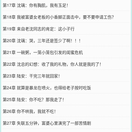
第17章 沈璃：你有胸肌，我有玉足！
第18章 我被富婆女老板的小香脚正面击中，要不要申请工伤？
第19章 来自老沈同志的肯定：这小子行
第20章 沈璃：哭，三年还是签少了啊！！！
第21章 一碗粥，一笼小笼包引发的闺蜜危机
第22章 沈总的幻想：收了我的礼物，你人就是我的了！
第23章 陆安：干完三年就回家！
第24章 就算是暴龙在喷火，也得给老子按时吃饭
第25章 陆安：你不吃？那我走了！
第26章 你不哄我，我就不吃！
第27章 失联五分钟，富婆心里演完了一部苦情剧