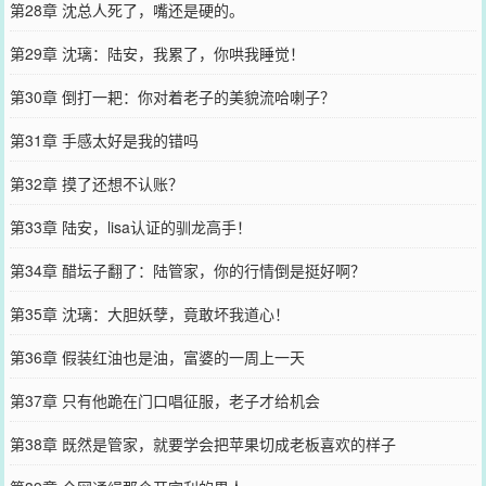
第28章 沈总人死了，嘴还是硬的。
第29章 沈璃：陆安，我累了，你哄我睡觉！
第30章 倒打一耙：你对着老子的美貌流哈喇子？
第31章 手感太好是我的错吗
第32章 摸了还想不认账？
第33章 陆安，lisa认证的驯龙高手！
第34章 醋坛子翻了：陆管家，你的行情倒是挺好啊？
第35章 沈璃：大胆妖孽，竟敢坏我道心！
第36章 假装红油也是油，富婆的一周上一天
第37章 只有他跪在门口唱征服，老子才给机会
第38章 既然是管家，就要学会把苹果切成老板喜欢的样子