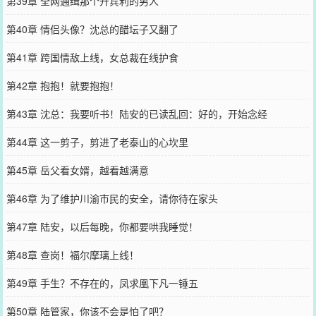
第39章 全网通缉那个开宾利的男人
第40章 情侣头像？沈总的醋坛子又翻了
第41章 跨国情敌上线，女总裁在线护食
第42章 抱抱！就要抱抱！
第43章 沈总：我要听书！陆安的已读乱回：好的，开始念经
第44章 这一剪子，剪进了老泰山的心坎里
第45章 岳父看女婿，越看越满意
第46章 为了维护川渝市民的安全，请你待在家头
第47章 陆安，以后每晚，你都要哄我睡觉！
第48章 查岗！福尔摩璃上线！
第49章 手生？不存在的，凤求凰下凡一锤五
第50章 陆管家，你该不会是怕了吧？