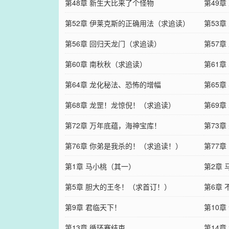
第48章 新生大比来了个怪物
第49章
第52章 伊莱克斯的正确用法（求追读）
第53章
第56章 回归天龙门（求追读）
第57章
第60章 南秋秋（求追读）
第61
第64章 龙化秘法、恐怖的增幅
第65
第68章 龙罡！龙惊倪！（求追读）
第69章
第72章 万年底蕴，海神宝库！
第73章
第76章 你弟是我杀的！（求追读！）
第77
第1章 马小桃（其一）
第2章
第5章 胆大的王冬！（求首订！）
第6章
第9章 君临天下！
第10章
第13章 循环赛结束
第14章