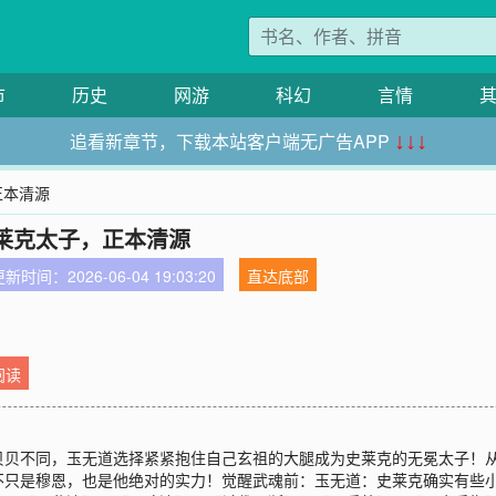
市
历史
网游
科幻
言情
追看新章节，下载本站客户端无广告APP
↓↓↓
正本清源
莱克太子，正本清源
新时间：2026-06-04 19:03:20
直达底部
阅读
贝贝不同，玉无道选择紧紧抱住自己玄祖的大腿成为史莱克的无冕太子！
不只是穆恩，也是他绝对的实力！觉醒武魂前：玉无道：史莱克确实有些