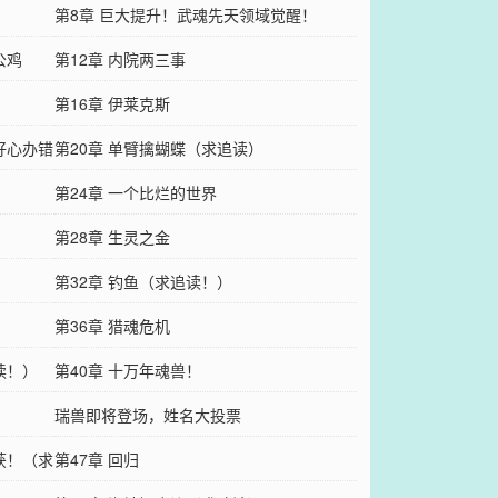
第8章 巨大提升！武魂先天领域觉醒！
公鸡
第12章 内院两三事
第16章 伊莱克斯
好心办错
第20章 单臂擒蝴蝶（求追读）
第24章 一个比烂的世界
第28章 生灵之金
第32章 钓鱼（求追读！）
第36章 猎魂危机
读！）
第40章 十万年魂兽！
瑞兽即将登场，姓名大投票
获！（求
第47章 回归