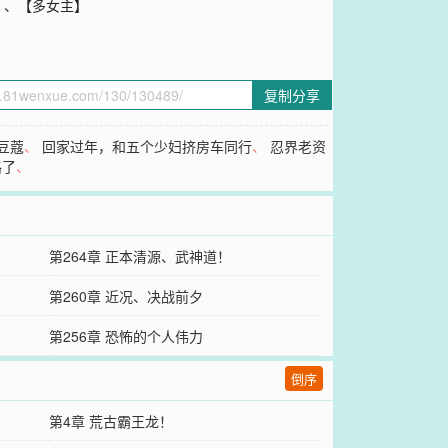
】、【多女主】
复制分享
豆蔻
、
回家过年，和五个少妇挤房车同行
、
忍界老资
路了
、
第264章 正本清源、武神道！
第260章 近况、决战前夕
第256章 恐怖的个人伟力
倒序
第4章 荒古霸王龙！