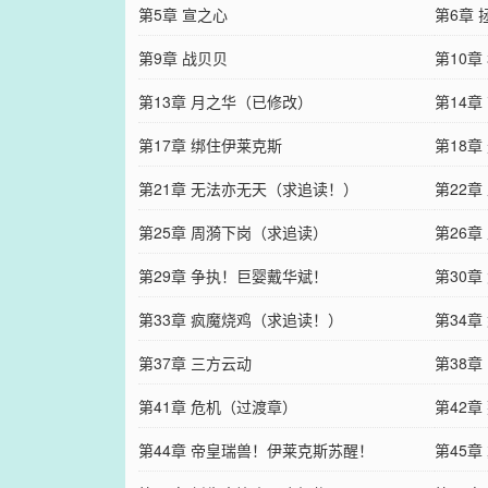
第5章 宣之心
第6章
第9章 战贝贝
第10章
第13章 月之华（已修改）
第14章
第17章 绑住伊莱克斯
第18章
第21章 无法亦无天（求追读！）
第22章
第25章 周漪下岗（求追读）
第26章
第29章 争执！巨婴戴华斌！
第30
第33章 疯魔烧鸡（求追读！）
第34
第37章 三方云动
第38
第41章 危机（过渡章）
第42
第44章 帝皇瑞兽！伊莱克斯苏醒！
第45