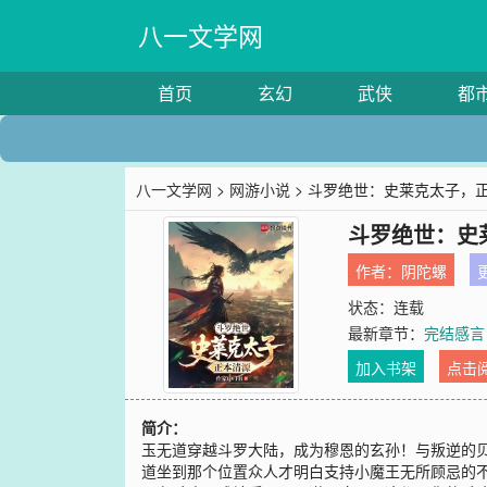
八一文学网
首页
玄幻
武侠
都
八一文学网
>
网游小说
> 斗罗绝世：史莱克太子，
斗罗绝世：史
作者：
阴陀螺
更
状态：连载
最新章节：
完结感言
加入书架
点击
简介：
玉无道穿越斗罗大陆，成为穆恩的玄孙！与叛逆的
道坐到那个位置众人才明白支持小魔王无所顾忌的