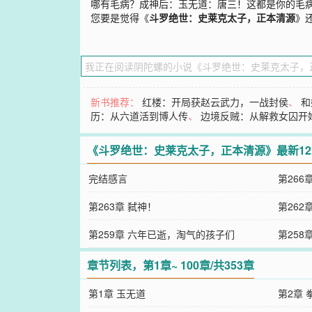
哪有毛病？成神后：玉无道：唐三！这都是你的毛
您要是觉得《
斗罗绝世：史莱克太子，正本清源
》
新书推荐：
红楼：开局获赵云武力，一战封侯
、
和
历：从六道活到博人传
、
边境反贼：从解救女囚开
《斗罗绝世：史莱克太子，正本清源》最新1
完结感言
第26
第263章 弑神！
第262
第259章 六年已逝，淘气的孩子们
第25
章节列表，第1章~ 100章/共353章
第1章 玉无道
第2章