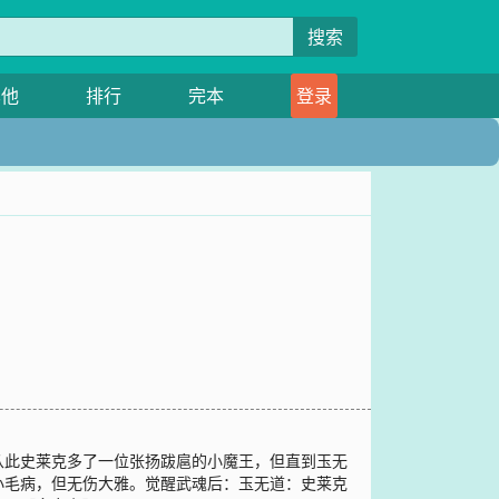
搜索
其他
排行
完本
登录
从此史莱克多了一位张扬跋扈的小魔王，但直到玉无
小毛病，但无伤大雅。觉醒武魂后：玉无道：史莱克