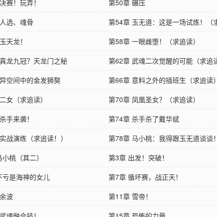
 决赛！玩弄！
追读）
第50章 碾压
 人选、魂骨
第54章 玉无道：这是一场试炼！（
 玉天龙！
第58章 一眼雌堕！（求追读）
章 真龙九冠？天龙门之秘
第62章 武魂二次觉醒的可能（求追
章 异空间中的金发狮獒
第66章 意料之外的插班生（求追读
 二女（求追读）
第70章 凤凰圣女？（求追读）
 杀手来袭！
第74章 杀手杀了戴华斌
章 实战演练（求追读！）
第78章 马小桃：我得跟玉无道谈谈
 马小桃（其二）
读）
第3章 出发！突破！
 不亏是海神的女儿
第7章 循坏赛，战正天！
 余波
第11章 雪帝！
 武魂融合技！
第15章 恐怖的力量