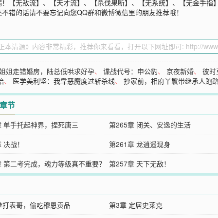
病！【无敌流】、【天才流】、【杀伐果断】、【无系统】、【无金手指
还不错的话请不要忘记向您QQ群和微博微信里的朋友推荐哦！
姐姐走错婚房，陆总低哄求好孕
、
谍战代号：申公豹
、
京夜新婚
、
彼时
始
、
医学美利坚：我靠恶魔度过斩杀线
、
抄家前，相府丫鬟带继承人跑
2章节
6章 单手托起神界，捏死唐三
第265章 闭关、安逸的生活
章 决战！
第261章 龙逍遥现身
8章 第二考完成，魂力等级真不重要？
第257章 天下无敌！
 拳打表哥，偷吃穆恩贡品
第3章 定居史莱克