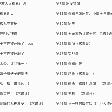
 拯救大兵穆恩计划
第7章 出发猎魂
 穆恩训贝
第11章 穆恩与张乐萱、小魔王与铁
 玄龙噬玄龟
第15章 招生
 光明女神蝶
第19章 玉无道巧计害王言，老教师
 王言你被开除了（bushi）
事
第23章 周漪（求追读）
 王言你被升职了
第27章 实战课
章 太公，让我捅一下
第31章 穆恩闭关
章 婊子有婊子的用法
第35章 烤鱼（求追读！）
章 战巨猿（求追读！）
第39章 碾杀！猎魂！斗魂！（求追
章 那束光！（求追读）
第43章 生机！（求追读）
章 巅峰的龙神斗罗！（求追读）
第46章 不一样的属性接引！巨大收