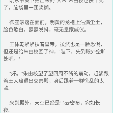
刚从书案下钻出来的“大朱”朱由校也快吓死
了，脑袋里一团浆糊。
御座滚落在面前，明黄的龙袍上沾满尘土，
脸色煞白，瑟瑟发抖，毫无皇家威仪。
王体乾紧紧扶着皇帝，虽然也是一脸恐惧，
但还是给朱由校回了神，“陛下，先到殿外空旷
处吧。”
“好。”朱由校望了望四周不断的震动，赶紧跟
着王大珰退出交泰殿，身后跟着一群慌乱的太
监。
来到殿外，天空已经是乌云密布，宛如长
夜。