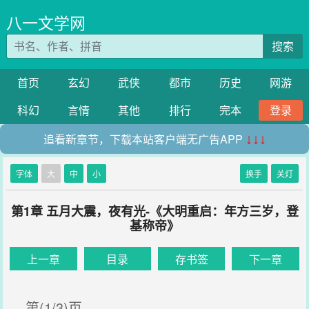
八一文学网
搜索
首页
玄幻
武侠
都市
历史
网游
科幻
言情
其他
排行
完本
登录
追看新章节，下载本站客户端无广告APP
↓↓↓
字体
大
中
小
换手
关灯
第1章 五月大震，夜有光-《大明重启：年方三岁，登
基称帝》
上一章
目录
存书签
下一章
第(1/3)页