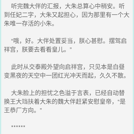
听完魏大伴的汇报，大朱总算心中稍安。听
到任妃二字，大朱又起担心，因为那里有一个大
朱唯一存活的小朱。
“哦，好。大伴处置妥当，朕心甚慰。摆驾启
祥宫，朕要去看看皇儿。”
此时从交泰殿外望向启祥宫，只见本是白昼
变黑夜的天空中一团红光冲天而起，久久不散。
大朱脸上的担忧之色溢于言表，已经自动替
换王大珰扶着大朱的魏大伴赶紧安慰皇帝，“是
王恭厂方向。”
******