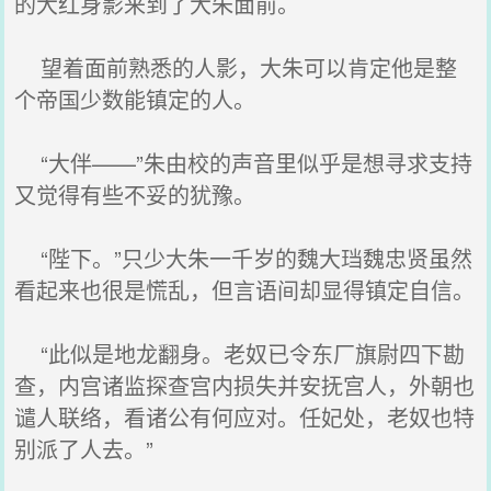
的大红身影来到了大朱面前。
望着面前熟悉的人影，大朱可以肯定他是整
个帝国少数能镇定的人。
“大伴——”朱由校的声音里似乎是想寻求支持
又觉得有些不妥的犹豫。
“陛下。”只少大朱一千岁的魏大珰魏忠贤虽然
看起来也很是慌乱，但言语间却显得镇定自信。
“此似是地龙翻身。老奴已令东厂旗尉四下勘
查，内宫诸监探查宫内损失并安抚宫人，外朝也
谴人联络，看诸公有何应对。任妃处，老奴也特
别派了人去。”