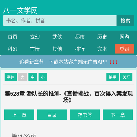
八一文学网
搜索
首页
玄幻
武侠
都市
历史
网游
科幻
言情
其他
排行
完本
登录
追看新章节，下载本站客户端无广告APP
↓↓↓
字体
大
中
小
换手
关灯
第528章 潘队长的推测-《直播挑战，百次误入案发现
场》
上一章
目录
存书签
下一章
第(1/3)页