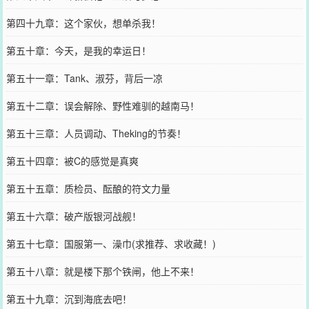
第四十九章：这个家伙，想单杀我！
第五十章：今天，是我的幸运日！
第五十一章：Tank、淑芬，背后一凉
第五十二章：误会解除、野性难驯的越南马！
第五十三章：人员调动、Theking的节奏！
第五十四章：被C的感觉是真爽
第五十五章：质检员、酝酿的符文力量
第五十六章：破产版银河战舰！
第五十七章：国服第一、澡巾(求推荐、求收藏！)
第五十八章：就是楼下那个铁闸，他上不来！
第五十九章：沉到海底去吧！