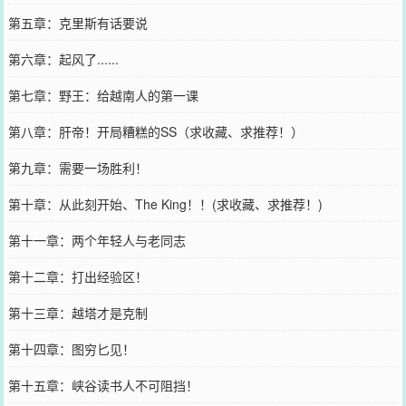
第五章：克里斯有话要说
第六章：起风了......
第七章：野王：给越南人的第一课
第八章：肝帝！开局糟糕的SS（求收藏、求推荐！）
第九章：需要一场胜利！
第十章：从此刻开始、The King！！(求收藏、求推荐！)
第十一章：两个年轻人与老同志
第十二章：打出经验区！
第十三章：越塔才是克制
第十四章：图穷匕见！
第十五章：峡谷读书人不可阻挡！