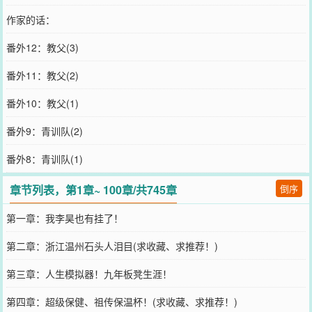
作家的话：
番外12：教父(3)
番外11：教父(2)
番外10：教父(1)
番外9：青训队(2)
番外8：青训队(1)
章节列表，第1章~ 100章/共745章
倒序
第一章：我李昊也有挂了！
第二章：浙江温州石头人泪目(求收藏、求推荐！)
第三章：人生模拟器！九年板凳生涯！
第四章：超级保健、祖传保温杯！(求收藏、求推荐！)