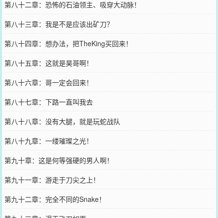
第八十二章：恐怖的石油领主、吸穿大动脉！
第八十三章：我是不是应该出矿刀？
第八十四章：想办法，把TheKing买回来！
第八十五章：这就是昊哥啊！
第八十六章：哥一定会回来！
第八十七章：下路一直叫我去
第八十八章：没有大腿，就是玩蛇战队
第八十九章：一缕璀璨之光！
第九十章：这是何等强硬的男人啊！
第九十一章：游走于刀尖之上！
第九十二章：完全不同的Snake！