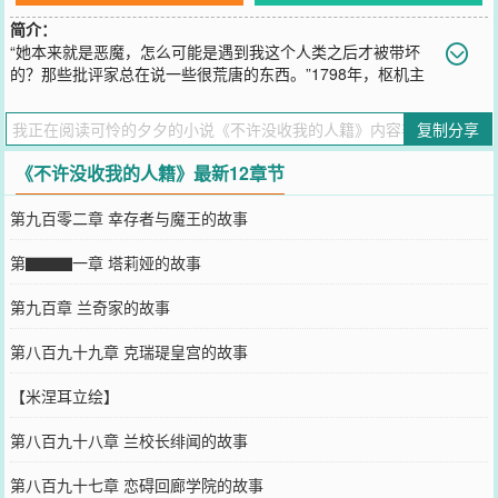
简介：
“她本来就是恶魔，怎么可能是遇到我这个人类之后才被带坏
的？那些批评家总在说一些很荒唐的东西。”1798年，枢机主
教兰奇在接受记者采访时，被问起与那位流亡的魔族末裔公主的过
往，以及近期魔族复苏的迹象，他表示：“我为捍卫世界和平做出了太
复制分享
多努力，我很确信，魔族在她的带领下绝无复国可能。”……1802年冬
天，魔族复国成功。【请根据以上材料，指出导致魔族复国的主要战
《不许没收我的人籍》最新12章节
犯是谁，并说明为什么是兰奇。（10分）】——选自《帝国历史统考
经典考题集》
第九百零二章 幸存者与魔王的故事
您要是觉得《
不许没收我的人籍
》还不错的话请不要忘记向您QQ群和
微博微信里的朋友推荐哦！
第▇▇▇一章 塔莉娅的故事
第九百章 兰奇家的故事
第八百九十九章 克瑞瑅皇宫的故事
【米涅耳立绘】
第八百九十八章 兰校长绯闻的故事
第八百九十七章 恋碍回廊学院的故事